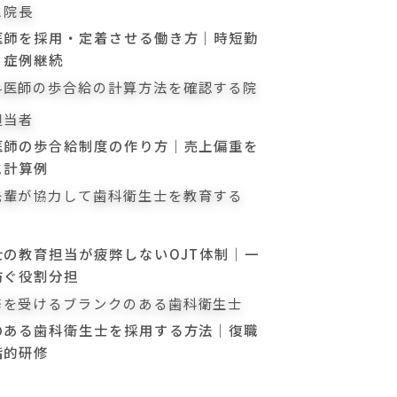
医師を採用・定着させる働き方｜時短勤
・症例継続
医師の歩合給制度の作り方｜売上偏重を
と計算例
士の教育担当が疲弊しないOJT体制｜一
防ぐ役割分担
のある歯科衛生士を採用する方法｜復職
階的研修