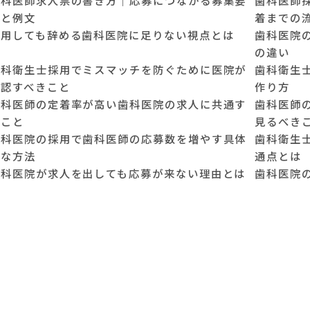
項と例文
着までの
採用しても辞める歯科医院に足りない視点とは
歯科医院
の違い
歯科衛生士採用でミスマッチを防ぐために医院が
歯科衛生
確認すべきこと
作り方
歯科医師の定着率が高い歯科医院の求人に共通す
歯科医師
ること
見るべき
歯科医院の採用で歯科医師の応募数を増やす具体
歯科衛生
的な方法
通点とは
歯科医院が求人を出しても応募が来ない理由とは
歯科医院