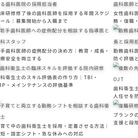
臨床研修修了後の歯科医師を採用する年間スケジ
女性歯科
ュール｜募集開始から入職まで
務・復職
若手歯科医師の症例配分の決め方｜教育・成長・
勤務歯科
医療安全を両立する
防ぐ評価
歯科衛生士のスキル評価表の作り方｜TBI・
SRP・メインテナンスの評価基準
歯科衛生
人任せを
ブランク
支援と段
子育て中の歯科衛生士を採用・定着させる方法｜
時短・固定シフト・急な休みへの対応